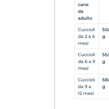
cane
da
adulto
Cuccioli
50
da 2 a 6
g
mesi
Cuccioli
55
da 6 a 9
g
mesi
Cuccioli
58
da 9 a
g
12 mesi