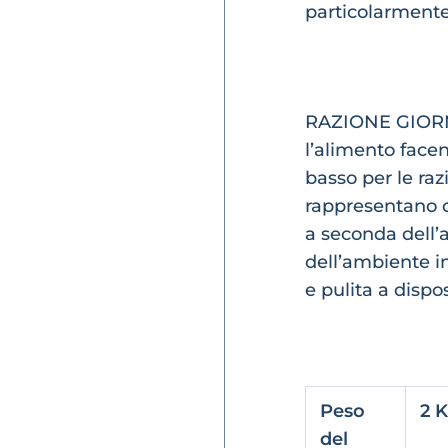
particolarmente 
RAZIONE GIORN
l’alimento facen
basso per le razi
rappresentano d
a seconda dell’a
dell’ambiente i
e pulita a dispo
Peso
2 
del