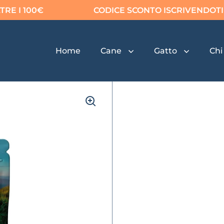
I 100€
CODICE SCONTO ISCRIVENDOTI . - . _
Home
Cane
Gatto
Chi